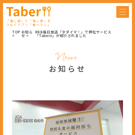
「推し店」と「推し客」を
つなぐアプリ「食べりぃ」
TOP
お知ら
RKB毎日放送「タダイマ！」で弊社サービス
せ
「Taberii」が紹介されました
News
お知らせ