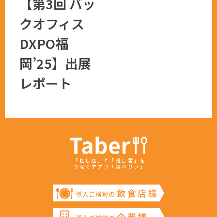
【第3回 バッ
クオフィス
DXPO福
岡’25】出展
レポート
「推し店」と「推し客」を
つなぐアプリ「食べりぃ」